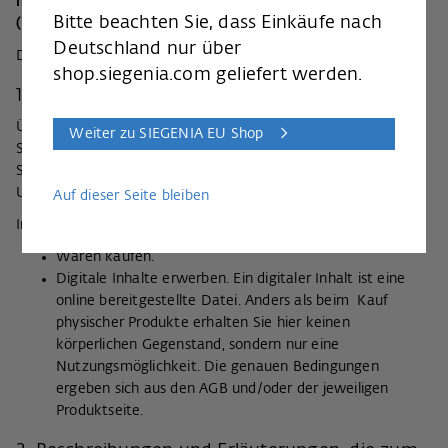
mit den nationalen Umsetzungsgesetzen der Richtlinie
Bitte beachten Sie, dass Einkäufe nach
(EU) 2019/882
barrierefrei zugänglich zu machen.
Deutschland nur über
Diese Erklärung zur Barrierefreiheit gilt für: shop.siegenia.ch
shop.siegenia.com geliefert werden.
1. Allgemeine Beschreibung der Dienstleistung
Über den Online-Auftritt stellen wir Ihnen unseren Online-
Weiter zu SIEGENIA EU Shop
Shop bereit. Dies ist eine elektronische Dienstleistung im
Sinne Richtlinie (EU) 2019/882 und deren nationalen
Umsetzungsgesetze.
Auf dieser Seite bleiben
In unserem Online-Shop können Sie:
Waren kaufen.
Digitale Inhalte erwerben. Ein digitaler Inhalt ist eine
online bereitgestellte Datei. Anders als beim Kauf
physischer Produkte erhalten Sie hier keinen
körperlichen Gegenstand, sondern nur eine
Nutzungsmöglichkeit. Die genauen Bedingungen
ergeben sich aus den AGB und/oder der jeweiligen
Produktseite.