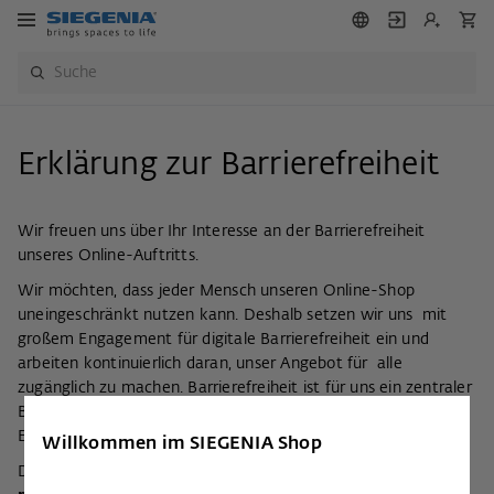
Erklärung zur Barrierefreiheit
Wir freuen uns über Ihr Interesse an der Barrierefreiheit
unseres Online-Auftritts.
Wir möchten, dass jeder Mensch unseren Online-Shop
uneingeschränkt nutzen kann. Deshalb setzen wir uns mit
großem Engagement für digitale Barrierefreiheit ein und
arbeiten kontinuierlich daran, unser Angebot für alle
zugänglich zu machen. Barrierefreiheit ist für uns ein zentraler
Bestandteil, um Inklusion aktiv zu fördern und ein
Einkaufserlebnis zu schaffen, das wirklich für alle da ist.
Willkommen im SIEGENIA Shop
Darum sind wir bemüht, unseren Online-Auftritt
im Einklang