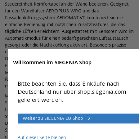
Steuereinheit komfortabel an der Wand bedienen. Geeignet
für den Wandlüfter AEROPLUS WRG und das
Fassadenlüftungssystem AEROMAT VT kombiniert sie die
einfache Bedienung mit nützlichen Zusatzfeatures, die das
tägliche Lüften erleichtern. Ausgestattet mit Sensoren wird im
Automatikmodus für einen bedarfsgerechten Luftaustausch
gesorgt oder die Nachtkühlung aktiviert. Besonders präzise
und bedarfsgerecht wird die Lüftung in der Variante Sensorik.
Diese ist mit einem integrierten Temperatur- und
Willkommen im SIEGENIA Shop
Feuchtigkeitsfühler sowie einem CO₂-Sensor ausgestattet.
Mithilfe dieser beiden Sensoren erfasst die Steuerung die
Raumluftqualität exakt an der Stelle, in der sie im Raum
Bitte beachten Sie, dass Einkäufe nach
montiert wurde.
Deutschland nur über shop.siegenia.com
Mit der SIEGENIA Lüftungssteuerung ist die synchrone
geliefert werden.
Steuerung von bis zu neun Lüftungsgeräten möglich – perfekt
für große Räume und offene Wohnbereiche. Dabei weist die
Steuereinheit das Mastergerät in der Betriebsart und
Weiter zu SIEGENIA EU Shop
Luftleistung an. Dieses wiederum gibt eine Rückmeldung zu
Status, Luftqualität etc. Bis zu acht weitere Lüfter können
dem Mastergerät als Slavegeräte folgen.
Auf dieser Seite bleiben