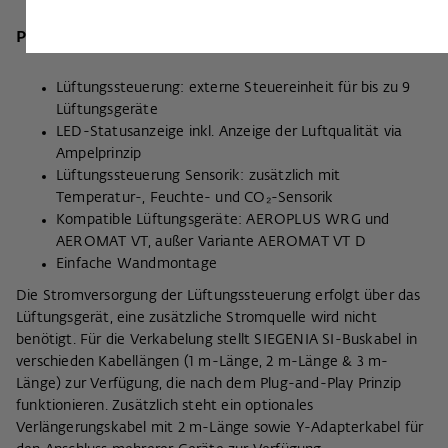
Produktvorteile
Lüftungssteuerung: externe Steuereinheit für bis zu 9
Lüftungsgeräte
LED-Statusanzeige inkl. Anzeige der Luftqualität via
Ampelprinzip
Lüftungssteuerung Sensorik: zusätzlich mit
Temperatur-, Feuchte- und CO₂-Sensorik
Kompatible Lüftungsgeräte: AEROPLUS WRG und
AEROMAT VT, außer Variante AEROMAT VT D
Einfache Wandmontage
Die Stromversorgung der Lüftungssteuerung erfolgt über das
Lüftungsgerät, eine zusätzliche Stromquelle wird nicht
benötigt. Für die Verkabelung stellt SIEGENIA SI-Buskabel in
verschieden Kabellängen (1 m-Länge, 2 m-Länge & 3 m-
Länge) zur Verfügung, die nach dem Plug-and-Play Prinzip
funktionieren. Zusätzlich steht ein optionales
Verlängerungskabel mit 2 m-Länge sowie Y-Adapterkabel für